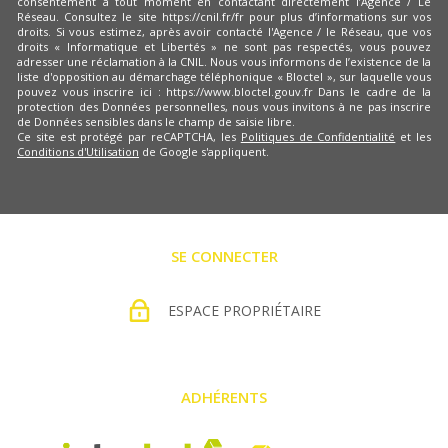
consentement à tout moment en contactant directement l’Agence / Le
Réseau. Consultez le site https://cnil.fr/fr pour plus d’informations sur vos
droits. Si vous estimez, après avoir contacté l'Agence / le Réseau, que vos
droits « Informatique et Libertés » ne sont pas respectés, vous pouvez
adresser une réclamation à la CNIL. Nous vous informons de l’existence de la
liste d'opposition au démarchage téléphonique « Bloctel », sur laquelle vous
pouvez vous inscrire ici : https://www.bloctel.gouv.fr Dans le cadre de la
protection des Données personnelles, nous vous invitons à ne pas inscrire
de Données sensibles dans le champ de saisie libre.
Ce site est protégé par reCAPTCHA, les
Politiques de Confidentialité
et les
Conditions d'Utilisation
de Google s'appliquent.
SE CONNECTER
ESPACE PROPRIÉTAIRE
ADHÉRENTS