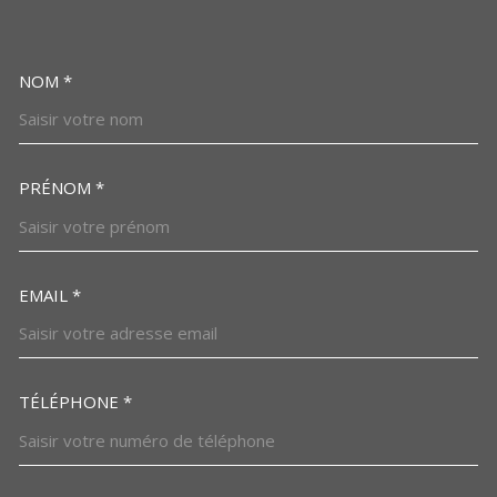
NOM *
TRAD_MELTEM_VOSCOORDO
PRÉNOM *
EMAIL *
TÉLÉPHONE *