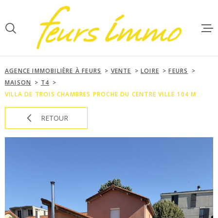
Aller
Aller
Aller
Aller
à
à
au
au
:
la
menu
contenu
recherche
principal
ACCUEIL
AGENCE IMMOBILIÈRE À FEURS
VENTE
LOIRE
FEURS
VENTES
MAISON
T4
VILLA DE TROIS CHAMBRES PROCHE DU CENTRE VILLE 104 M
LOCATIONS
RETOUR
GESTION
NOTRE AGE
ESTIMATIO