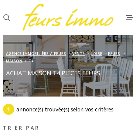
Aller
Aller
Aller
Aller
à
à
au
au
:
la
menu
contenu
recherche
principal
ACCUEIL
VENTES
AGENCE IMMOBILIÈRE À FEURS
VENTE
LOIRE
FEURS
MAISON
T4
LOCATIONS
ACHAT MAISON T4 PIÈCES FEURS
GESTION
NOTRE AGE
1
annonce(s) trouvée(s) selon vos critères
ESTIMATIO
TRIER PAR