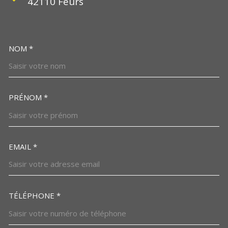
42110
Feurs
NOM *
TRAD_MELTEM_VOSCOORDO
PRÉNOM *
EMAIL *
TÉLÉPHONE *