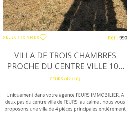
Réf :
990
SÉLECTIONNER
VILLA DE TROIS CHAMBRES
PROCHE DU CENTRE VILLE 104
M²
FEURS (42110)
Uniquement dans votre agence FEURS IMMOBILIER, A
deux pas du centre ville de FEURS, au calme , nous vous
proposons une villa de 4 pièces principales entièrement
rénovée en 2019 avec gout comprenant au rez-de-
chaussée une vaste pièce à vivre baignée de lumière avec
un poele à bois installé il y a deux ans et climatisation