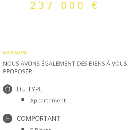
237 000 €
réversible. Une terrasse ensoleillée en arrière plan, une
belle cuisine semi-équipée avec des matieriaux de
qualité, une suite parentale avec salle d'eau. A l'étage,
deux chambres complètent ce bien ainsi qu'une
deuxième salle de bains avec baignoire et un W.C
indépendant.Terrain clos et arboré.
MAIS AUSSI
NOUS AVONS ÉGALEMENT DES BIENS À VOUS
PROPOSER
DU TYPE
Appartement
COMPORTANT
5 Pièces