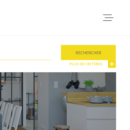
ACCUEIL
RECHERCHER
VENTES
PLUS DE CRITÈRES
RES
ÉMENTAIRES
LOCATIONS
e
Parking
sse
GESTION
NOTRE AGEN