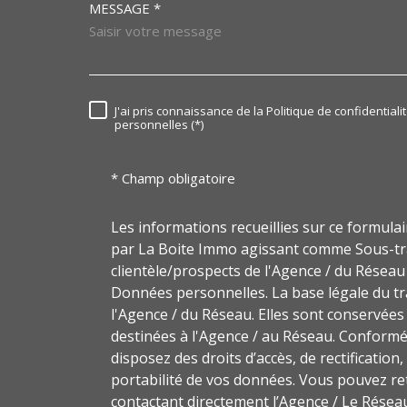
MESSAGE *
TRAD_MELTEM_VORE
J'ai pris connaissance de la Politique de confidentia
RÈGLEMENTATION
personnelles (*)
* Champ obligatoire
Les informations recueillies sur ce formula
par La Boite Immo agissant comme Sous-trai
clientèle/prospects de l'Agence / du Résea
Données personnelles. La base légale du tra
l'Agence / du Réseau. Elles sont conservée
destinées à l'Agence / au Réseau. Conformém
disposez des droits d’accès, de rectification,
portabilité de vos données. Vous pouvez r
contactant directement l’Agence / Le Réseau