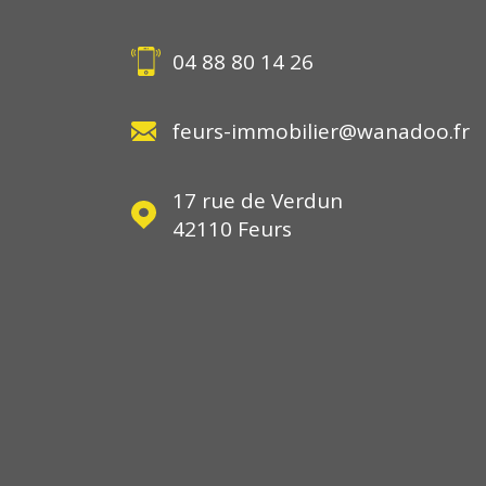
04 88 80 14 26
feurs-immobilier@wanadoo.fr
17 rue de Verdun
42110
Feurs