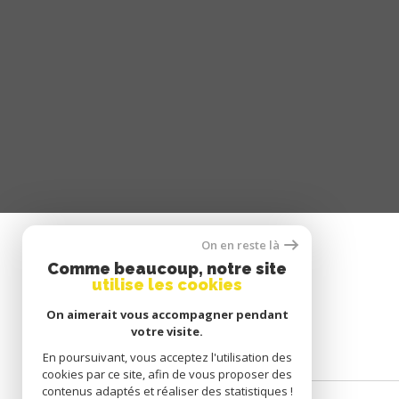
On en reste là
Comme beaucoup, notre site
SE CONNECTER
utilise les cookies
On aimerait vous accompagner pendant
ESPACE PROPRIÉTAIRE
votre visite.
En poursuivant, vous acceptez l'utilisation des
cookies par ce site, afin de vous proposer des
contenus adaptés et réaliser des statistiques !