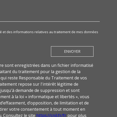
DEMANDE
lité et des informations relatives au traitement de mes données
ENVOYER
ire sont enregistrées dans un fichier informatisé
tant du traitement pour la gestion de la
u qui reste Responsable du Traitement de vos
itement repose sur l'intérêt légitime de
s jusqu'à demande de suppression et sont
ent à la loi « informatique et libertés », vous
 d’effacement, d’opposition, de limitation et de
etirer votre consentement à tout moment en
. Consultez le site
https://cnil.fr/fr
pour plus