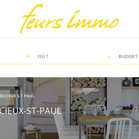
VILLE
CHAMPS
TEXTE
RÉFÉRENCE
CRITÈ
SUPPL
Piscin
ERCIEUX ST PAUL
Terra
CIEUX-ST-PAUL