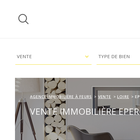
Aller
Aller
Aller
Aller
à
à
au
au
:
la
menu
contenu
recherche
principal
TYPE
TYPE
VOTRE
D'OFFRE
DE
VENTE
TYPE DE BIEN
BIEN
RE
CH
CHAMPS
CHAMPS
TEXTE
TEXTE
ER
CH
AGENCE IMMOBILIÈRE À FEURS
VENTE
LOIRE
EP
E
VENTE IMMOBILIÈRE EPER