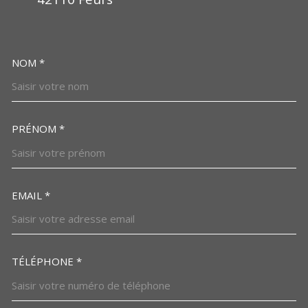
NOM *
TRAD_MELTEM_VOSCOORDO
PRÉNOM *
EMAIL *
TÉLÉPHONE *