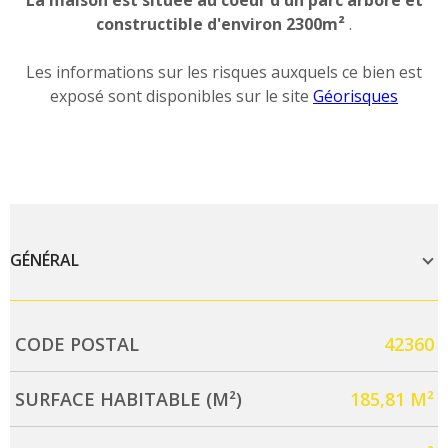
La maison est située au coeur d'un parc arboré et
constructible d'environ 2300m²
.
Les informations sur les risques auxquels ce bien est
exposé sont disponibles sur le site
Géorisques
GÉNÉRAL
Caractérisque
Valeurs
CODE POSTAL
42360
SURFACE HABITABLE (M²)
185,81 M²