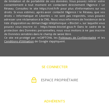
de limitation et de portabilité de vos données. Vous pouvez retirer votre
consentement à tout moment en contactant directement l’Agence / Le
Réseau. Consultez le site https://cnil.fr/fr pour plus d’informations sur vos
droits. Si vous estimez, après avoir contacté l'Agence / le Réseau, que vos
droits « Informatique et Libertés » ne sont pas respectés, vous pouvez
adresser une réclamation à la CNIL. Nous vous informons de l’existence de la
liste d'opposition au démarchage téléphonique « Bloctel », sur laquelle vous
pouvez vous inscrire ici : https://www.bloctel.gouv.fr Dans le cadre de la
protection des Données personnelles, nous vous invitons à ne pas inscrire
de Données sensibles dans le champ de saisie libre.
Ce site est protégé par reCAPTCHA, les
Politiques de Confidentialité
et les
Conditions d'Utilisation
de Google s'appliquent.
SE CONNECTER
ESPACE PROPRIÉTAIRE
ADHÉRENTS