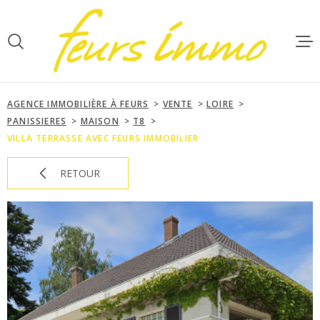
Aller
Aller
Aller
Aller
à
à
au
au
:
la
menu
contenu
recherche
principal
ACCUEIL
AGENCE IMMOBILIÈRE À FEURS
VENTE
LOIRE
VENTES
PANISSIERES
MAISON
T8
VILLA TERRASSE AVEC FEURS IMMOBILIER
LOCATIONS
RETOUR
GESTION
NOTRE AGE
ESTIMATIO